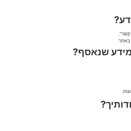
דע
?
קשר”.
 באתר.
מידע שנאסף
?
גות.
דותיך
?