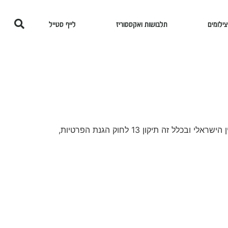
צילומים
תלבושות ואקססוריז
לייף סטייל
(להלן: "האתר"), מכבדים את פרטיות הגולשים ומתחייבים לפעול בהתאם לדין הישראלי ובכלל זה תיקון 13 לחוק הגנת הפרטיות,