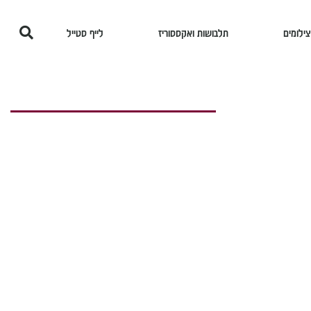
צילומים
תלבושות ואקססוריז
לייף סטייל