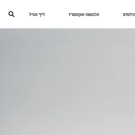
צילומים
תלבושות ואקססוריז
לייף סטייל