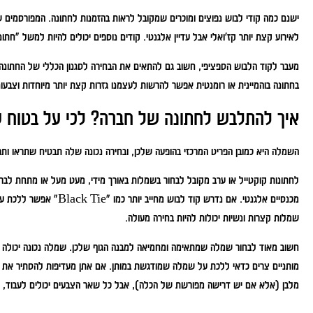
לאירוע קצת יותר קז'ואלי אבל עדיין אלגנטי. קודים נוספים יכולים להיות למשל "חתונ
מעבר לקוד הלבוש הספציפי, חשוב גם להתאים את הבחירה לסגנון הכללי של החתונה.
בחתונה בוהמיינית או רומנטית אפשר להרשות לעצמנו גזרות קצת יותר מיוחדות וצבעונ
איך להתלבש לחתונה של חברה? לכי על בטוח
השמלה היא כמובן הפריט המרכזי בהופעה שלכן, ובחירה נכונה שלה תבטיח שתראו ותר
מכנסיים אלגנטי. אם נדרש 
שמלות קצרות ונשיות יכולות להיות בחירה מעולה.
חשוב מאוד לבחור שמלה שמתאימה ומחמיאה למבנה הגוף שלכן. שמלה נכונה יכולה ל
מותניים צרים כדאי ללכת על שמלה שמודגשת במותן. אם אתן מעדיפות להסתיר את הזר
מלבן (אלא אם יש דרישה מפורשת של הכלה), אבל כל שאר הצבעים יכולים לעבוד, רצ