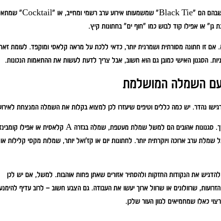
ישנם כמה קודי לבוש נפוצים ומוכרים שמקובל לראות בהזמנות לחתונה. המפורסמים שבהם הם "Black Tie" שמשמעותו אירוע ערב רשמי ומ
ת גן" או אפילו קוד לבוש כמו "חוף ים" בחתונות קיץ.
 אם זו חתונה מסורתית ושמרנית יותר, כדאי ללכת על מראה קלאסי ומוקפד. לעומת זאת
יות. הסגנון האישי כמובן גם הוא חשוב, אבל צריך לדעת לעשות את ההתאמות הנכונות.
 עם השמלה המושלמת
גישו נהדר. יש כמה כללים וטיפים שיעזרו לכן למצוא בקלות את השמלה המנצחת לאירוע
לחתונות קוקטייל או ערב מקובל לבחור בשמלות באורך מידי, מעט מעל או מתחת לברך. סגנונות אהובים הם למשל שמלת מעטפת, שמלה בגזרה A קלאסית או אפילו ק
קוד לבוש מחייב יותר כמו "Black Tie" אפשר ללכת על שמלת ערב ארוכה ויוקרתית יותר. לחתונות יום או קז'ואל יותר, שמלות מקסי קלילות א
הדגיש את הנקודות החזקות ולהסתיר אזורים שאתן פחות אוהבות. למשל, אם יש לכן
ועות, שרוולונים או שרוול ארוך יעשו את העבודה. גם הצבע חשוב – לרוב עדיף להימנע
וי כאלו שמחמיאים לגוון העור שלכן.