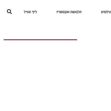
צילומים
תלבושות ואקססוריז
לייף סטייל