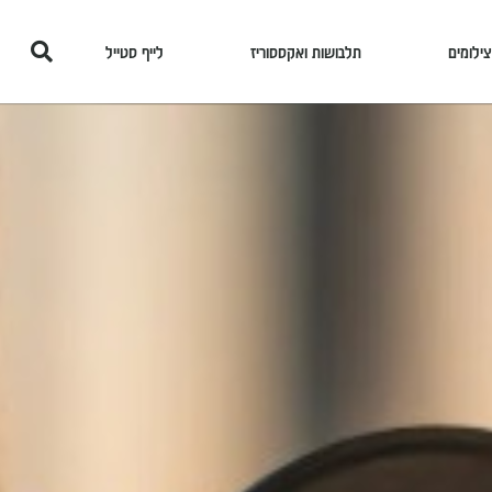
צילומים
תלבושות ואקססוריז
לייף סטייל