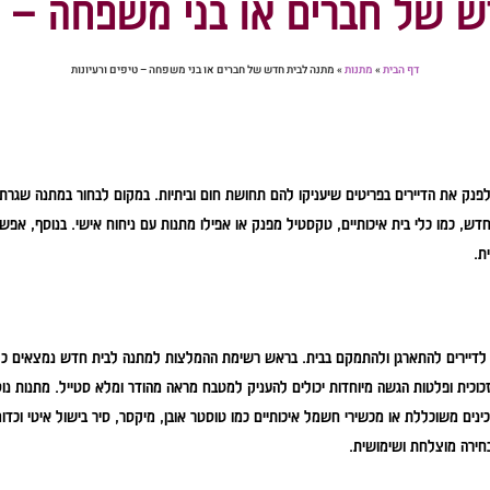
 של חברים או בני משפחה – טי
דף הבית
»
מתנות
»
מתנה לבית חדש של חברים או בני משפחה – טיפים ורעיונות
נק את הדיירים בפריטים שיעניקו להם תחושת חום וביתיות. במקום לבחור במתנה שגרתי
ש, כמו כלי בית איכותיים, טקסטיל מפנק או אפילו מתנות עם ניחוח אישי. בנוסף, אפש
ת.
ו לדיירים להתארגן ולהתמקם בבית. בראש רשימת ההמלצות למתנה לבית חדש נמצאים כל
מזכוכית ופלטות הגשה מיוחדות יכולים להעניק למטבח מראה מהודר ומלא סטייל. מתנות נו
ינים משוכללת או מכשירי חשמל איכותיים כמו טוסטר אובן, מיקסר, סיר בישול איטי וכדו
בחירה מוצלחת ושימושית.