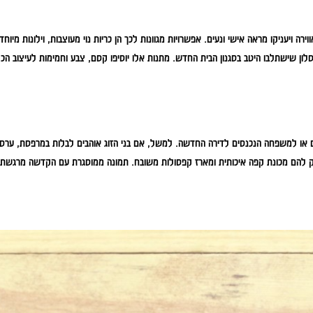
יעניקו מראה אישי ונעים. אפשרויות מגוונות לכך הן כריות נוי מעוצבות, וילונות מיוחדי
לון שישתלבו היטב בסגנון הבית החדש. מתנות אלו יוסיפו קסם, צבע וחמימות לעיצוב הכל
ם או למשפחה הנכנסים לדירה החדשה. למשל, אם בני הזוג אוהבים לבלות במרפסת, ערס
עניק להם מכונת קפה איכותית ומארז קפסולות משובח. תמונה ממוסגרת עם הקדשה מרגשת 