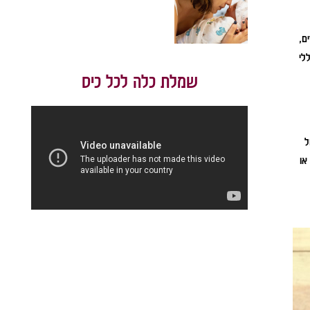
ם,
לי
שמלת כלה לכל כיס
ל
או