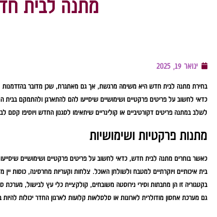
מתנה לבית חדש
ינואר 19, 2025
בחירת מתנה לבית חדש היא משימה מרגשת, אך גם מאתגרת, שכן מדובר בהזדמנות לפ
כדאי לחשוב על פריטים פרקטיים ושימושיים שיסייעו להם להתארגן ולהתמקם בבית החד
לשלב במתנה פריטים דקורטיביים או קולינריים שיתאימו לסגנון החדש ויוסיפו קסם לבי
מתנות פרקטיות ושימושיות
כאשר בוחרים מתנה לבית חדש, כדאי לחשוב על פריטים פרקטיים ושימושיים שיסייע
בית איכותיים ויוקרתיים למטבח ולשולחן האוכל. צלחות וקעריות מחרסינה, כוסות יין 
בקטגוריה זו הן מחבתות וסירי נירוסטה משובחים, קולקציית כלי עץ לבישול, מערכת סכ
גם מערכת אחסון מודולרית לארונות או סלסלאות קלועות לארגון החדר יכולות להיות 