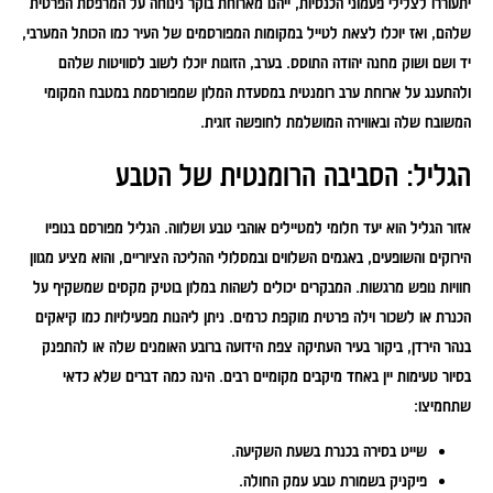
יתעוררו לצלילי פעמוני הכנסיות, ייהנו מארוחת בוקר נינוחה על המרפסת הפרטית
שלהם, ואז יוכלו לצאת לטייל במקומות המפורסמים של העיר כמו הכותל המערבי,
יד ושם ושוק מחנה יהודה התוסס. בערב, הזוגות יוכלו לשוב לסוויטות שלהם
ולהתענג על ארוחת ערב רומנטית במסעדת המלון שמפורסמת במטבח המקומי
המשובח שלה ובאווירה המושלמת לחופשה זוגית.
הגליל: הסביבה הרומנטית של הטבע
אזור הגליל הוא יעד חלומי למטיילים אוהבי טבע ושלווה. הגליל מפורסם בנופיו
הירוקים והשופעים, באגמים השלווים ובמסלולי ההליכה הציוריים, והוא מציע מגוון
חוויות נופש מרגשות. המבקרים יכולים לשהות במלון בוטיק מקסים שמשקיף על
הכנרת או לשכור וילה פרטית מוקפת כרמים. ניתן ליהנות מפעילויות כמו קיאקים
בנהר הירדן, ביקור בעיר העתיקה צפת הידועה ברובע האומנים שלה או להתפנק
בסיור טעימות יין באחד מיקבים מקומיים רבים. הינה כמה דברים שלא כדאי
שתחמיצו:
שייט בסירה בכנרת בשעת השקיעה.
פיקניק בשמורת טבע עמק החולה.