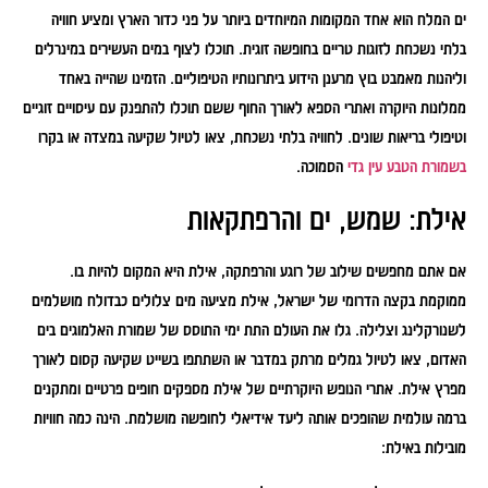
ים המלח הוא אחד המקומות המיוחדים ביותר על פני כדור הארץ ומציע חוויה
בלתי נשכחת לזוגות טריים בחופשה זוגית. תוכלו לצוף במים העשירים במינרלים
וליהנות מאמבט בוץ מרענן הידוע ביתרונותיו הטיפוליים. הזמינו שהייה באחד
ממלונות היוקרה ואתרי הספא לאורך החוף ששם תוכלו להתפנק עם עיסויים זוגיים
וטיפולי בריאות שונים. לחוויה בלתי נשכחת, צאו לטיול שקיעה במצדה או בקרו
בשמורת הטבע עין גדי
הסמוכה.
אילת: שמש, ים והרפתקאות
אם אתם מחפשים שילוב של רוגע והרפתקה, אילת היא המקום להיות בו.
ממוקמת בקצה הדרומי של ישראל, אילת מציעה מים צלולים כבדולח מושלמים
לשנורקלינג וצלילה. גלו את העולם התת ימי התוסס של שמורת האלמוגים בים
האדום, צאו לטיול גמלים מרתק במדבר או השתתפו בשייט שקיעה קסום לאורך
מפרץ אילת. אתרי הנופש היוקרתיים של אילת מספקים חופים פרטיים ומתקנים
ברמה עולמית שהופכים אותה ליעד אידיאלי לחופשה מושלמת. הינה כמה חוויות
מובילות באילת: