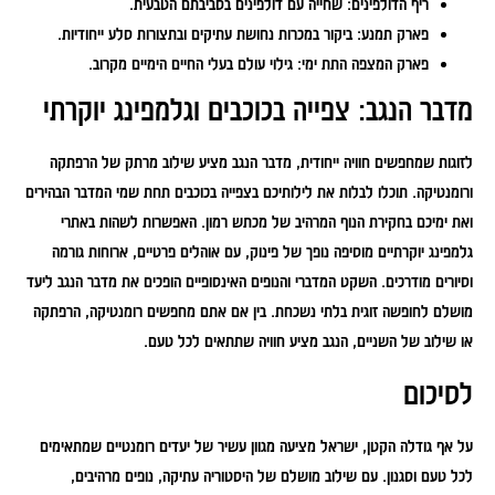
ריף הדולפינים:
שחייה עם דולפינים בסביבתם הטבעית.
פארק תמנע:
ביקור במכרות נחושת עתיקים ובתצורות סלע ייחודיות.
פארק המצפה התת ימי:
גילוי עולם בעלי החיים הימיים מקרוב.
מדבר הנגב: צפייה בכוכבים וגלמפינג יוקרתי
לזוגות שמחפשים חוויה ייחודית, מדבר הנגב מציע שילוב מרתק של הרפתקה
ורומנטיקה. תוכלו לבלות את לילותיכם בצפייה בכוכבים תחת שמי המדבר הבהירים
ואת ימיכם בחקירת הנוף המרהיב של מכתש רמון. האפשרות לשהות באתרי
גלמפינג יוקרתיים מוסיפה נופך של פינוק, עם אוהלים פרטיים, ארוחות גורמה
וסיורים מודרכים. השקט המדברי והנופים האינסופיים הופכים את מדבר הנגב ליעד
מושלם לחופשה זוגית בלתי נשכחת. בין אם אתם מחפשים רומנטיקה, הרפתקה
או שילוב של השניים, הנגב מציע חוויה שתתאים לכל טעם.
לסיכום
על אף גודלה הקטן, ישראל מציעה מגוון עשיר של יעדים רומנטיים שמתאימים
לכל טעם וסגנון. עם שילוב מושלם של היסטוריה עתיקה, נופים מרהיבים,