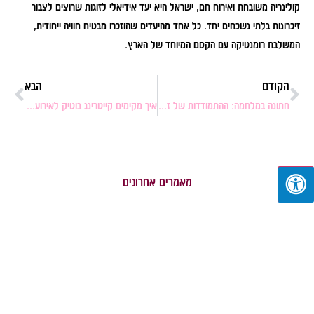
קולינריה משובחת ואירוח חם, ישראל היא יעד אידיאלי לזוגות שרוצים לצבור
זיכרונות בלתי נשכחים יחד. כל אחד מהיעדים שהוזכרו מבטיח חוויה ייחודית,
המשלבת רומנטיקה עם הקסם המיוחד של הארץ.
הקודם
הבא
חתונה במלחמה: ההתמודדות של זוגות במהלך חרבות ברזל
איך מקימים קייטרינג בוטיק לאירועים קטנים?
מאמרים אחרונים
מגשי
מה
רעיונ
אירוח
ללבוש
למתנ
לשבת
לחתונה:
לאיש
בבוקר:
מדריך
אחרי
איך
לגברים
לידה 
לארגן
מתנו
הכול
מפנק
בלי
ומוש