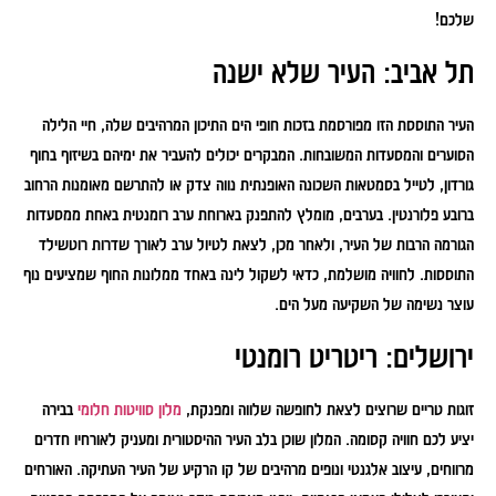
שלכם!
תל אביב: העיר שלא ישנה
העיר התוססת הזו מפורסמת בזכות חופי הים התיכון המרהיבים שלה, חיי הלילה
הסוערים והמסעדות המשובחות. המבקרים יכולים להעביר את ימיהם בשיזוף בחוף
גורדון, לטייל בסמטאות השכונה האופנתית נווה צדק או להתרשם מאומנות הרחוב
ברובע פלורנטין. בערבים, מומלץ להתפנק בארוחת ערב רומנטית באחת ממסעדות
הגורמה הרבות של העיר, ולאחר מכן, לצאת לטיול ערב לאורך שדרות רוטשילד
התוססות. לחוויה מושלמת, כדאי לשקול לינה באחד ממלונות החוף שמציעים נוף
עוצר נשימה של השקיעה מעל הים.
ירושלים: ריטריט רומנטי
זוגות טריים שרוצים לצאת לחופשה שלווה ומפנקת,
מלון סוויטות חלומי
בבירה
יציע לכם חוויה קסומה. המלון שוכן בלב העיר ההיסטורית ומעניק לאורחיו חדרים
מרווחים, עיצוב אלגנטי ונופים מרהיבים של קו הרקיע של העיר העתיקה. האורחים