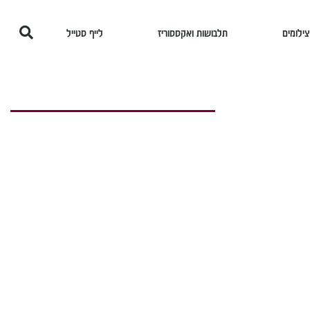
צילומים
תלבושות ואקססוריז
לייף סטייל