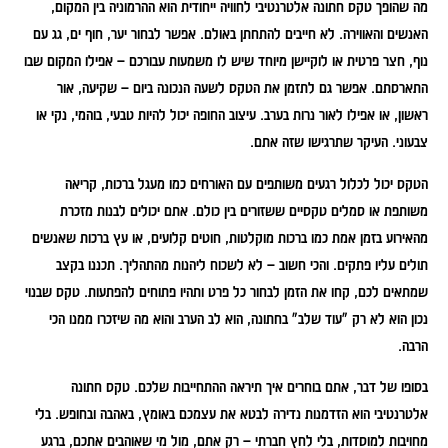
מה שהופך טקס חתונה אלטרנטיבי לחוויה ייחודית הוא ההרמוניה בין המקום,
האנשים והאווירה. לא חייבים להתחתן באולם. אפשר לבחור יער, חוף ים, גג עם
נוף, חצר פרטית או לוקיישן מיוחד שיש לו משמעות עבורכם – אפילו המקום שבו
התארסתם. אפשר גם לתזמן את הטקס לשעה הנכונה ביום – שקיעה, אור
ראשון, או אפילו לאור נרות בערב. עיצוב החופה יכול להיות טבעי, בוהמי, נקי או
צבעוני. העיקר שתרגישו שזה אתם.
הטקס יכול לכלול רגעים משותפים עם האורחים כמו מעגל ברכות, קריאה
משותפת או סמלים טקסיים ששזורים בין כולם. אתם יכולים לבנות מזכרת
מהאירוע בזמן אמת כמו ברכות מוקלטות, חוטים קלועים, או עץ ברכות שאנשים
תולים עליו פתקים. והכי חשוב – לא לשכוח ליהנות מהתהליך. תכננו בקצב
שמתאים לכם, קחו את הזמן לבחור כל פרט ותהיו פתוחים להפתעות. טקס שבנוי
נכון הוא לא רק "עוד שלב" בחתונה, הוא לב הערב והוא מה שיזכרו ממנו הכי
הרבה.
בסופו של דבר, אתם בוחרים איך תיראה ההתחייבות שלכם. טקס חתונה
אלטרנטיבי הוא הזדמנות נדירה לבטא את עצמכם באומץ, באהבה ובחופש. בלי
מחויבות למוסדות, בלי לחץ חברתי – רק אתם, מול מי שאוהבים אתכם, ברגע