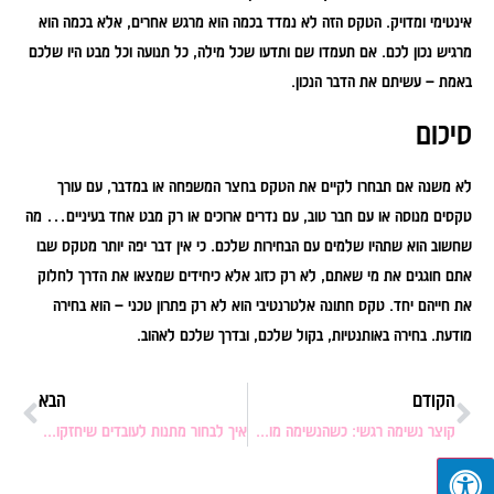
אינטימי ומדויק. הטקס הזה לא נמדד בכמה הוא מרגש אחרים, אלא בכמה הוא
מרגיש נכון לכם. אם תעמדו שם ותדעו שכל מילה, כל תנועה וכל מבט היו שלכם
באמת – עשיתם את הדבר הנכון.
סיכום
לא משנה אם תבחרו לקיים את הטקס בחצר המשפחה או במדבר, עם עורך
טקסים מנוסה או עם חבר טוב, עם נדרים ארוכים או רק מבט אחד בעיניים… מה
שחשוב הוא שתהיו שלמים עם הבחירות שלכם. כי אין דבר יפה יותר מטקס שבו
אתם חוגגים את מי שאתם, לא רק כזוג אלא כיחידים שמצאו את הדרך לחלוק
את חייהם יחד. טקס חתונה אלטרנטיבי הוא לא רק פתרון טכני – הוא בחירה
מודעת. בחירה באותנטיות, בקול שלכם, ובדרך שלכם לאהוב.
הקודם
הבא
קוצר נשימה רגשי: כשהנשימה מושפעת מהרגש
איך לבחור מתנות לעובדים שיחזקו את המותג של עסק אירועים?