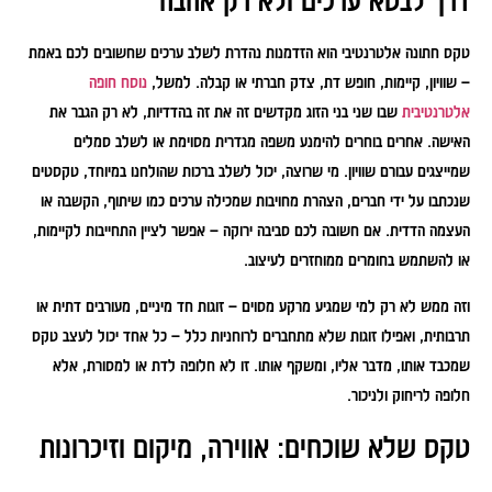
דרך לבטא ערכים ולא רק אהבה
טקס חתונה אלטרנטיבי הוא הזדמנות נהדרת לשלב ערכים שחשובים לכם באמת
– שוויון, קיימות, חופש דת, צדק חברתי או קבלה. למשל,
נוסח חופה
אלטרנטיבית
שבו שני בני הזוג מקדשים זה את זה בהדדיות, לא רק הגבר את
האישה. אחרים בוחרים להימנע משפה מגדרית מסוימת או לשלב סמלים
שמייצגים עבורם שוויון. מי שרוצה, יכול לשלב ברכות שהולחנו במיוחד, טקסטים
שנכתבו על ידי חברים, הצהרת מחויבות שמכילה ערכים כמו שיתוף, הקשבה או
העצמה הדדית. אם חשובה לכם סביבה ירוקה – אפשר לציין התחייבות לקיימות,
או להשתמש בחומרים ממוחזרים לעיצוב.
וזה ממש לא רק למי שמגיע מרקע מסוים – זוגות חד מיניים, מעורבים דתית או
תרבותית, ואפילו זוגות שלא מתחברים לרוחניות כלל – כל אחד יכול לעצב טקס
שמכבד אותו, מדבר אליו, ומשקף אותו. זו לא חלופה לדת או למסורת, אלא
חלופה לריחוק ולניכור.
טקס שלא שוכחים: אווירה, מיקום וזיכרונות