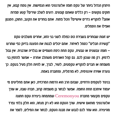
היתרון הגדול ביותר של טקס חופה אלטרנטיבי הוא הגמישות. אין נוסח קבוע, אין
חוקים נוקשים – רק כללים שאתם קובעים. רוצים לשלב שירים? קטע ספרות
אהוב? להקריא נדרים אישיים? הכול פתוח. אתם בוחרים את הקצב, התוכן, הסגנון
ואפילו את הסמלים.
יש זוגות שבוחרים בשבירת כוס כפולה לשני בני הזוג, אחרים משלבים טקס
"קשירת חבלים" כסמל לאיחוד. אתם יכולים לבנות את הסצנה בדיוק כפי שתרצו
– חופה צבעונית או טבעית, טקס תחת כיפת השמיים או בגלריה אורבנית. אין גבול
לדמיון. רק מה שנכון לכם. גם קהל האורחים משתלב אחרת – אפשר להזמין בני
משפחה או חברים להקריא טקסטים, לשיר, לברך, או להיות חלק פעיל בטקס. כך
נוצרת אווירה אינטימית, לא פורמלית, ומחוברת באמת.
בניגוד לטקסים הדתיים, שבהם הרב הוא הדמות המרכזית, כאן אתם מחליטים מי
יעמוד איתכם תחת החופה. אפשר לבחור בן משפחה קרוב, חברה טובה, או עורך
טקסים מקצועי מחברת
Ceremonyou
שמתמחה ביצירת טקס חתונה
אלטרנטיבי מותאם אישית. עורך הטקס הוא לא רק מנחה, הוא חלק בלתי נפרד
מהיצירה. הוא עוזר לכם לגבש את מבנה הטקס, לבחור את המילים, לספר את