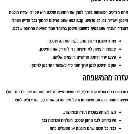
אחת הדרכים הפשוטות ביותר לממן את החתונה שלכם היא על ידי יצירת תוכנית
חיסכון ייעודית זמן רב מראש. קבעו כמה אתם צריכים לחסוך בכל חודש ושקלו
להגדיר העברה אוטומטית לחשבון חיסכון במיוחד עבור הוצאות החתונה שלכם.
פתחו חשבון חיסכון מניב לקרן החתונה שלכם.
צמצמו הוצאות לא חיוניות כדי להגדיל את החיסכון.
הציבו יעדי חיסכון חודשיים והיצמדו אליהם.
שקלו חיסכון לזמן ארוך יותר כדי לאפשר יותר זמן לחסוך.
עזרה מהמשפחה
בתרבויות רבות הורים עוזרים לילדים ומשתתפים בעלויות החתונה של ילדיהם. נהלו
שיחה פתוחה וכנה עם משפחתכם על איזו עזרה, אם בכלל, הם יכולים לספק.
גשו לשיחה בהכרת תודה ובגמישות.
היו ברורים לגבי החזון שלכם והעלויות הכרוכות בכך.
כבדו כל סכום שהם מוכנים או מסוגלים לתת.