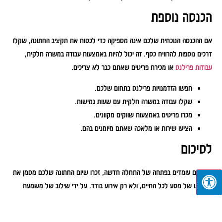
הכנסה נוספת
אם ההכנסה הנוכחית שלכם אינה מספיקה כדי לכסות את תקציב החתונה, שקלו
דרכים נוספות להרוויח כסף. זה יכול להיות באמצעות עבודה במשרה חלקית,
עבודות פרילנס
או מכירת פריטים שאתם כבר לא צריכים.
חפשו הזדמנויות פרילנס בתחום שלכם.
שקלו עבודה במשרה חלקית עם שעות גמישות.
מכרו פריטים באמצעות שווקים מקוונים.
הציעו שירות או מלאכה שאתם מיומנים בהם.
לסיכום
כשאתם עומדים בפתחה של התחלה חדשה, זכרו שיום החתונה שלכם מסמן את
תחילתו של מסע לכל החיים, ולא רק אירוע בודד. על ידי שילוב של משמעת
חיסכון, עזרה משפחתית, השקעה נבונה וחלופות מימון יצירתיות, אתם מכינים את
הקרקע לחגיגה המשקפת את פאר חלומותיכם. אבל מעבר לסנוור ולתכנון