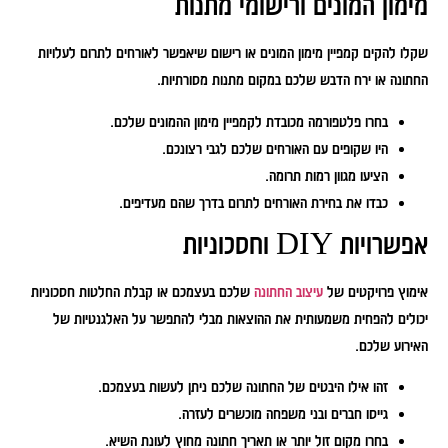
מימון המונים ורישומי מתנות
שקלו להקים קמפיין מימון המונים או רישום שיאפשר לאורחים לתרום לעלויות
החתונה או ירח הדבש שלכם במקום מתנות מסורתיות.
בחרו פלטפורמה מכובדת לקמפיין מימון ההמונים שלכם.
היו שקופים עם האורחים שלכם לגבי רצונכם.
הציעו מגוון רמות תרומה.
כבדו את בחירת האורחים לתרום בדרך שהם מעדיפים.
אפשרויות DIY וחסכוניות
אימוץ פרויקטים של
עיצוב החתונה
שלכם בעצמכם או קבלת החלטות חסכוניות
יכולים להפחית משמעותית את ההוצאות מבלי להתפשר על האלגנטיות של
האירוע שלכם.
זהו אילו היבטים של החתונה שלכם ניתן לעשות בעצמכם.
גייסו חברים ובני משפחה מוכשרים לעזרה.
בחרו מקום זול יותר או תאריך חתונה מחוץ לעונת השיא.