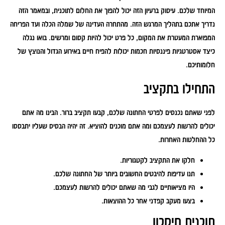
המיוחד שלכם. עיסוק ברעיון הזה יכול להפוך את החלום לתוכנית, ובמאמר הזה
נדריך אתכם בתהליך המרגש הזה. מהתחרה העדינה של שמלה הכלה ועד הפריחה
המפוארת המעטרת את המקום, כל פרט יכול להיות קסום ומרשים. בואו נגלה
כיצד אסטרטגיות פיננסיות חכמות יכולות להפיח חיים באירוע הגדול והנוצץ של
חלומותיכם.
התחילו בתקציב
לפני שאתם נכנסים לפרטי החתונה שלכם, קבעו תקציב ברור. הבינו מה אתם
יכולים להרשות לעצמכם ומה אתם מוכנים להוציא. זה יהיה הבסיס שעליו יתבססו
כל ההחלטות האחרות.
חלקו את התקציב לקטגוריות.
תנו עדיפות להיבטים החשובים ביותר של החתונה שלכם.
היו מציאותיים לגבי מה שאתם יכולים להרשות לעצמכם.
בצעו מעקב קפדני אחר כל ההוצאות.
תוכנית חיסכון