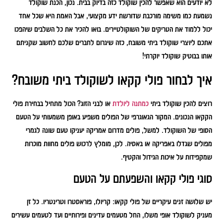
לא יודעים הוא שאפשר להכין שוקולד כזה בדיוק בבית. נכון, הכנת שוקולד
נשמעת כמו משימה מורכבת שדורשת ידע מקצועי, אבל האמת היא שכל אחד
יכול ללמוד את הטריקים של השוקולטיירים. בואו להכיר את כל השלבים שיהפכו
אתכם ליוצרי שוקולד ביתי משובח, כזה שיגרום לחברים שלכם לחשוב שקניתם
אותו בבוטיק שוקולד יוקרתי!
איך לבחור פולי קקאו לשוקולד ביתי משובח?
רוצים להכין שוקולד ביתי
כמתנה ליולדת
או לבני הזוג? הכול מתחיל בבחירת פולי
הקקאו הנכונים. המקור הגאוגרפי של הפולים משפיע באופן משמעותי על הטעם
הסופי של השוקולד. למשל, פולים מדרום אמריקה יעניקו טעם שונה לגמרי
מפולים שגדלו באפריקה או באסיה. לכן, מומלץ לרכוש פולים מחוות מוכרות
שמקפידות על איכות הגידול והקטיף.
סוגי פולי קקאו והשפעתם על הטעם
יש שלושה זנים עיקריים של פולי קקאו: קריולו, פוראסטרו וטרינטריו. כל זן
מעניק לשוקולד אופי משלו, החל מטעמים עדינים ופירותיים ועד לטעמים עשירים