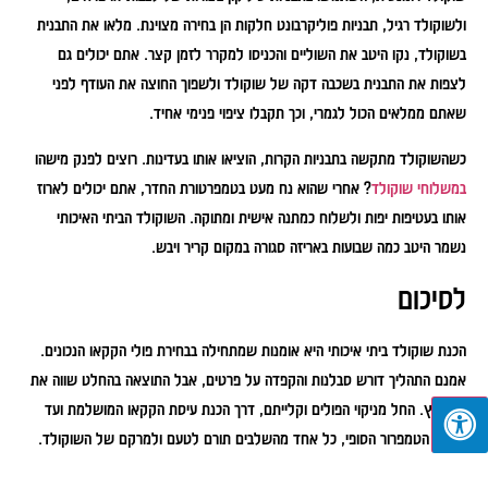
ולשוקולד רגיל, תבניות פוליקרבונט חלקות הן בחירה מצוינת. מלאו את התבנית
בשוקולד, נקו היטב את השוליים והכניסו למקרר לזמן קצר. אתם יכולים גם
לצפות את התבנית בשכבה דקה של שוקולד ולשפוך החוצה את העודף לפני
שאתם ממלאים הכול לגמרי, וכך תקבלו ציפוי פנימי אחיד.
כשהשוקולד מתקשה בתבניות הקרות, הוציאו אותו בעדינות. רוצים לפנק מישהו
במשלוחי שוקולד
? אחרי שהוא נח מעט בטמפרטורת החדר, אתם יכולים לארוז
אותו בעטיפות יפות ולשלוח כמתנה אישית ומתוקה. השוקולד הביתי האיכותי
נשמר היטב כמה שבועות באריזה סגורה במקום קריר ויבש.
לסיכום
הכנת שוקולד ביתי איכותי היא אומנות שמתחילה בבחירת פולי הקקאו הנכונים.
אמנם התהליך דורש סבלנות והקפדה על פרטים, אבל התוצאה בהחלט שווה את
המאמץ. החל מניקוי הפולים וקלייתם, דרך הכנת עיסת הקקאו המושלמת ועד
לשלב הטמפרור הסופי, כל אחד מהשלבים תורם לטעם ולמרקם של השוקולד.
כשמקפידים על היחסים הנכונים בין המרכיבים ועל טכניקת העבודה המדויקת,