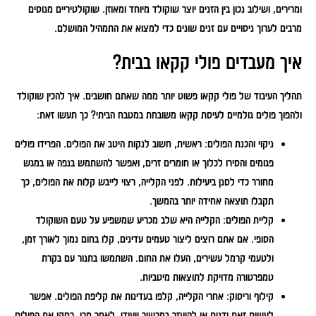
ומרירים, ושילוב נכון בין הזנים יוצר שוקולד מיוחד ומאוזן. שוקולטיריים מנוסים
מרבים לערוך ניסויים עם זנים שונים כדי למצוא את התמהיל המושלם.
איך מעבדים פולי קקאו בבית?
תהליך העיבוד של פולי קקאו פשוט יותר ממה שאתם חושבים. איך להכין שוקולד
ולהפוך פולים גולמיים לעיסת קקאו משובחת במטבח הביתי? כך תעשו זאת:
ניקוי והכנת הפולים:
ראשית, חשוב לנקות היטב את הפולים. הפרידו פולים
פגומים והסירו לכלוך או חומרים זרים, ואפשר להשתמש בנפה או במגש
מחורר כדי לסנן ביעילות. לפני הקלייה, רצוי לייבש קלות את הפולים, כך
תקבלו תוצאה אחידה יותר בהמשך.
קליית הפולים:
הקלייה היא שלב מכריע שמשפיע על טעם השוקולד
הסופי. אם אתם רוצים ליצור טעמים עדינים, קלו בחום נמוך לאורך זמן,
ולטעמי קרמל עשירים, העלו את החום. השתמשו בתנור עם בקרת
טמפרטורה מדויקת לתוצאות מיטביות.
קילוף וריסוק:
אחרי הקלייה, קלפו בעדינות את קליפת הפולים. אפשר
לעשות זאת ידנית או להיעזר במכשיר ייעודי. לאחר מכן, רסקו את הפולים