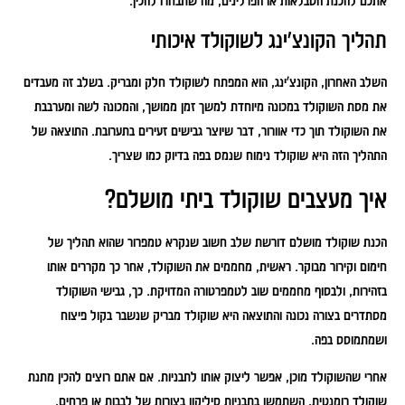
אתכם להכנת הטבלאות או הפרלינים, מה שתבחרו להכין.
תהליך הקונצ'ינג לשוקולד איכותי
השלב האחרון, הקונצ'ינג, הוא המפתח לשוקולד חלק ומבריק. בשלב זה מעבדים
את מסת השוקולד במכונה מיוחדת למשך זמן ממושך, והמכונה לשה ומערבבת
את השוקולד תוך כדי אוורור, דבר שיוצר גבישים זעירים בתערובת. התוצאה של
התהליך הזה היא שוקולד נימוח שנמס בפה בדיוק כמו שצריך.
איך מעצבים שוקולד ביתי מושלם?
הכנת שוקולד מושלם דורשת שלב חשוב שנקרא טמפרור שהוא תהליך של
חימום וקירור מבוקר. ראשית, מחממים את השוקולד, אחר כך מקררים אותו
בזהירות, ולבסוף מחממים שוב לטמפרטורה המדויקת. כך, גבישי השוקולד
מסתדרים בצורה נכונה והתוצאה היא שוקולד מבריק שנשבר בקול פיצוח
ושמתמוסס בפה.
אחרי שהשוקולד מוכן, אפשר ליצוק אותו לתבניות. אם אתם רוצים להכין מתנת
שוקולד רומנטית, השתמשו בתבניות סיליקון בצורות של לבבות או פרחים,