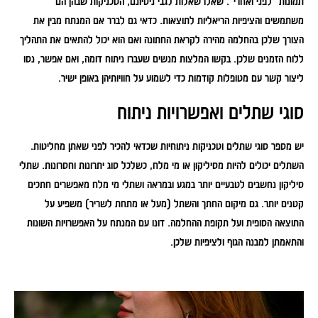
תמונות "לפני ואחרי". שאלו שאלות לגבי ניסיונם, הטכניקות שבהן הם
משתמשים והציפיות הריאליות לתוצאות. כדאי גם לברר אם המנתח מבין את
הצורך שלכן בהחלמה מהירה לקראת החתונה ואם הוא יכול להתאים את התהליך
ללוח הזמנים שלכן. בקשו המלצות מנשים שעברו ניתוח דומה, ואם אפשר, נסו
ליצור קשר עם מטופלות קודמות כדי לשמוע על חוויותיהן באופן ישיר.
סוגי שתלים ואפשרויות ניתוח
יש מספר סוגי שתלים וטכניקות ניתוחיות שכדאי להכיר לפני שאתן מחליטות.
השתלים יכולים להיות מסיליקון או מי מלח, כשלכל סוג יתרונות וחסרונות. שתלי
סיליקון נחשבים לטבעיים יותר במגע ובמראה ושתלי מי מלח מאפשרים חתכים
קטנים יותר. גם מיקום החתך והשתל (מעל או מתחת לשריר) משפיע על
התוצאה הסופית ועל תקופת ההחלמה. דונו עם המנתח על האפשרויות השונות
והתאמתן למבנה הגוף ולציפיות שלכן.