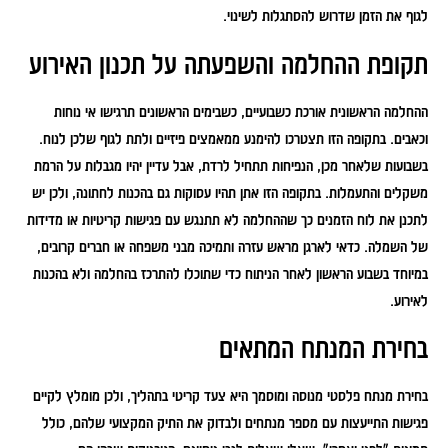
לגוף את הזמן שדרוש להסתגלות לשינוי.
תקופת ההחלמה והשפעתה על תכנון האירוע
ההחלמה הראשונית אורכת כשבועיים, כשבימים הראשונים תרגישו אי נוחות
וכאבים. בתקופה הזו תצטרכו להימנע ממאמצים פיזיים ולתת לגוף שלכן לנוח.
בשבועות שלאחר מכן, הנפיחות תתחיל לרדת, אבל עדיין יהיו מגבלות על הרמת
משקלים והתעמלות. בתקופה הזו אתן תהיו עסוקות גם בהכנות לחתונה, ולכן יש
לתכנן את לוח הזמנים כך שההחלמה לא תתנגש עם פגישות קריטיות או מדידות
של השמלה. כדאי לארגן מראש עזרה ותמיכה מבני משפחה או חברים קרובים,
במיוחד בשבוע הראשון לאחר הניתוח כדי שתוכלו להתרכז בהחלמה ולא בהכנות
לאירוע.
בחירת המנתח המתאים
בחירת מנתח פלסטי מנוסה ומוסמך היא צעד קריטי בתהליך, ולכן מומלץ לקיים
פגישות התייעצות עם מספר מנתחים ולבדוק את התיק המקצועי שלהם, כולל