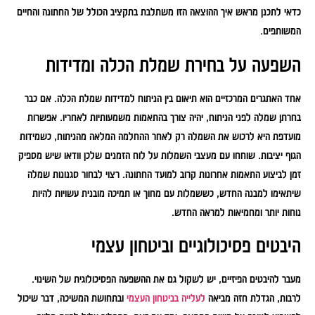
כדאי לתכנן מראש איך ההוצאה הזו משתלבת בתקציב הכולל של החתונה והחיים
המשותפים.
השפעה על בחירת שמלת הכלה ומדידות
אחד האתגרים המרכזיים הוא תיאום בין הניתוח למדידות שמלת הכלה. אם כבר
בחרתן שמלה לפני הניתוח, יהיה צורך בהתאמות משמעותיות לאחריו. אפשרות
מועדפת היא לרכוש את השמלה רק לאחר ההחלמה המלאה מהניתוח, כשמידות
הגוף יציבות. שוחחו עם מעצבי השמלות על לוח הזמנים שלכן וודאו שיש מספיק
זמן לביצוע התאמות אחרונות קרוב למועד החתונה. רצוי לבחור סגנונות שמלה
שיתאימו למבנה החדש, כששמלות עם מחוך או תמיכה מובנית עשויות להיות
נוחות יותר ומחמיאות למראה החדש.
היבטים פסיכולוגיים וביטחון עצמי
מעבר להיבטים הפיזיים, יש לשקול גם את ההשפעה הפסיכולוגית של השינוי.
לרבות, הגדלת חזה מביאה
לעלייה בביטחון העצמי
ובתחושת המשיכה, דבר שיכול