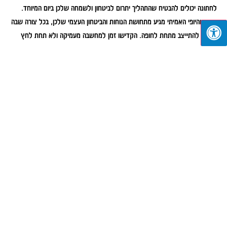
לחתונה יכולים להבטיח שהתהליך יתרום לביטחון ולשמחה שלכן ביום המיוחד.
זכרו שהיופי האמיתי מגיע מתחושת הנוחות והביטחון העצמי שלכן, בכל צורה שבה
תבחרו להתייצב מתחת לחופה. הקדישו זמן למחשבה מעמיקה ולא תחת לחץ
והתייעצו עם אנשי מקצוע מוסמכים שיוכלו לסייע לכן להחליט את ההחלטה
הנכונה בשבילכן.
המידע באתר הוא לא חוות דעת רפואית או המלצה רפואית מכל סוג שהוא, כדי
לקבל את הטיפול המדויק לצורך הטיפול בבעיה יש לפנות לרופא ו/או למומחה
בלבד.
הקודם
הבא
האופנה של הקיץ: איך להתלבש לחתונות בימים החמים?
סטייל לאירוע: איך להתלבש לאירוע בסטייל ובביטחון עצמי?
מאמרים אחרונים