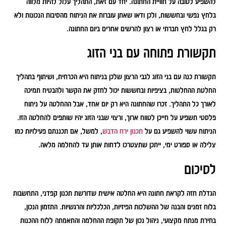
להשפיע לטובה על חוויית החתונה. יחד עם זאת, התהליך עלול להיות מלווה
בלחץ נפשי ובחששות, ולכן ודאו שאתן עוברות את הניתוח מהסיבות הנכונות ולא
רק בגלל לחץ חברתי או רצון להרשים אחרים ביום החתונה.
תקשורת פתוחה עם בני הזוג
תקשורת כנה עם בני הזוג לגבי הרצון שלכן בניתוח היא הכרחית, ושיתוף בתהליך
החלטת ההחלטות, בציפיות ובחששות יכול לחזק את הקשר ולהבטיח תמיכה
לאורך כל התהליך. זכרו שהחתונה היא רק יום אחד, אבל ההחלטה על ניתוח
פלסטי תשפיע על חייכן לטווח ארוך, ורצוי שבני הזוג יהיו שותפים להחלטה הזו.
הניתוח עשוי להשפיע גם על
תכנון ירח הדבש
, למשל, אם תכננתם פעילויות כמו
צלילה או ספורט ימי, ייתכן שתצטרכו לדחות אותן עד להחלמה מלאה.
לסיכום
הגדלת חזה לקראת חתונה היא החלטה אישית שדורשת תכנון קפדני, התחשבות
בלוח זמנים והבנה של ההשלכות הפיזיות, הכלכליות והרגשיות. התזמון הנכון,
בחירת מנתח מקצועי, ניהול נכון של תקופת ההחלמה והתאמתה ללוח ההכנות