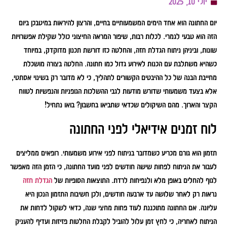
יולי 10, 2025
יום החתונה הוא אחד הימים המשמעותיים בחיים, והרצון להיראות במיטבכן ביום
הזה הוא טבעי לגמרי. לכלות רבות, שיפור המראה החיצוני כולל שקילת אפשרויות
שונות, וביניהן ניתוח הגדלת חזה, והחלטה כזו דורשת תכנון מדוקדק, במיוחד
כשהיא משתלבת עם הכנות לאירוע גדול כמו חתונה. החלטה בצורה מושכלת
מחייבת הבנה של כל ההיבטים הקשורים לתהליך, כי לא מדובר רק בשינוי אסתטי,
אלא בצעד משמעותי שדורש מודעות לגבי ההשלכות הגופניות והנפשיות לטווח
הקצר והארוך. מהם השיקולים שכדאי שתביאו בחשבון? בואו נתחיל!
לוח זמנים אידיאלי לפני החתונה
תזמון הוא גורם מכריע כשמדובר בניתוח לפני אירוע משמעותי. רופאים ממליצים
לעבור את הניתוח לפחות שישה חודשים לפני מועד החתונה, כי הזמן הזה מאפשר
לגוף להחלים באופן מלא ולנפיחות לרדת. התוצאות הסופיות של
הגדלת חזה
נראות רק לאחר שלושה עד ארבעה חודשים, ולכן חשיבות התזמון הנכון היא
עליונה. אם החתונה מתוכננת לעוד פחות מחצי שנה, כדאי לשקול לדחות את
הניתוח לאחריה, כי לחץ זמן עלול להוביל לקבלת החלטות פזיזות ועדיף להעניק