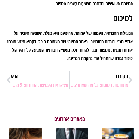
הגשמת השאיפות והרחבת הפעילות לערים נוספות.
לסיכום
הפעילות החברתית הענפה של עמותת אחינועם היא בעלת השפעה חיובית על
אלפי בוגרי ובוגרות התוכניות. באתר הרשמי של העמותה תוכלו לקרוא מידע מורחב
אודות תוכניות נוספות, ובכך לקחת חלק בעשייה חברתית שמגיעה על רקע של
סיפור גבורה שהתחיל עוד בהקמת המדינה.
הקודם
הבא
מתחתנות חטובות: כל מה שאתן צריכות כדי להתאמן לפני האירוע שלכן
תוציאו את העטיפות הוורודות: 5 מתנות שכל ילדה תרצה לקבל ליום ההולדת שלה
מאמרים אחרונים
מגשי
מה
רעיונ
אירוח
ללבוש
למתנ