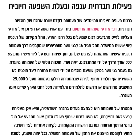
פעילות חברתית ענפה ובעלת השפעה חיובית
ברבות השנים הצליחו המייסדים של העמותה לקדם שורה ארוכה של תוכניות
חברתיות.
רפי אדרעי מעמותת אחינועם
ביחד עם אחיו משה אדרעי וכן איל אדרעי
הצליחו לגייס מתנדבים רבים שפועלים בכל רחבי הארץ, החל מקידום של תוכנית
ליווי אישית המיועדת החל מגיל 16 לבני נוער מהפריפריה שמקבלים דרך העמותה
תוכנית אישית המותאמת לצרכים שלהם, תוך שימת דגש על ליווי אישי המתבצע
לכל אורך הדרך על ידי המתנדבים. זאת ועוד, תוכנית הליווי של העמותה מיועדת
גם בעבור בני נוער בסיכון שאינם מוכרים על ידי רשויות הרווחה לצד תוכנית לא
משאירים אף תלמיד מחוץ לכיתה שבמסגרתה חילקו בעמותה מעל ל-25,000
מחשבים מחודשים או חדשים לתלמידים ותלמידות מכל רחבי הארץ שידם אינה
משגרת.
המטרה של העמותה היא לצמצם פערים בחברה הישראלית, והיא אכן מצליחה
לבצע זאת בהצלחה, לא מעט בזכות שיתוף פעולה הדוק אשר מתבצע אל מול
גורמי החינוך והרווחה כמו גם הרשויות המקומיות. לקיחת אחריות לצד חשיבה
מחוץ לקופסה מייצגים את החזון של העמותה הפועלת בכל ימות השנה, לטובת