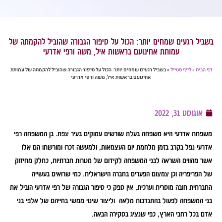
בשביל רגעים שמחים יותר: הכול על סיפור הגבורה שהוביל להקמתה של
עמותת אחינועם בראשות איל, משה ורפי אדרעי
דף הבית
»
לייף סטייל
»
בשביל רגעים שמחים יותר: הכול על סיפור הגבורה שהוביל להקמתה של עמותת
אחינועם בראשות איל, משה ורפי אדרעי
אוגוסט 31, 2022
משפחת אדרעי היא משפחה בעלת שורשים עמוקים בעיר צפת. בן המשפחה רפי
אדרעי נפל בקרב בזמן מלחמת יום העצמאות, ולמעשה זכרו ומורשתו הם אלו
אשר מהווים השראה לבני המשפחה לקידום של מטרות חברתיות, כחלק מחיזוק
של הפריפריה וכן צמצום הפערים בחברה הישראלית. כמי שרואים בעשייה
החברתית חובה מוסרית וערכית, אין ספק כי סיפור הגבורה של רפי אדרעי הוביל את
בני המשפחה לפעול בהתנדבות מלאה וליצור שינוי ממשי בחייהם של אלפי בני
אדם בכל רחבי הארץ, כפי שנציג בסקירה הבאה.