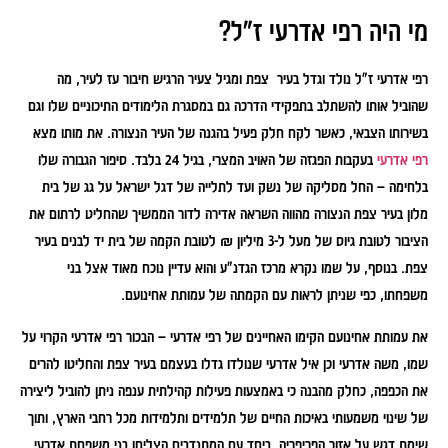
מי היה רפי אדרעי ז"ל?
רפי אדרעי ז"ל נולד וגדל בעיר צפת ומגיל צעיר הרגיש חיבור עז לעיר, מה
שהוביל אותו להשתלב בתפקידי הדרכה גם במסגרת הלימודים התיכוניים שלו וגם
בשירותו הצבאי, כאשר לקח חלק פעיל בהגנה של העיר הנצורה. את מותו מצא
רפי אדרעי
בעקבות הפגזה של האויב המצרי, בגיל 24 בלבד. סיפור הגבורה שלו
בלחימה – החל מסליקה של נשק ועד לתלייה של דגל ישראל על גג של בית
מלון בעיר צפת הנצורה מהווה השראה אדירה לדור הממשיך שהחליט לרתום את
הציבור לטובת גיוס של מעל ל-3 מיליון ₪ לטובת הקמה של בית יד לבנים בעיר
צפת. בנוסף, על שמו נקרא מרכז הגדנ"ע והוא עדיין נוכח מאוד אצל בני
משפחתו, כפי שניתן לראות עם הקמתה של עמותת אחינועם.
את עמותת אחינועם הקימו האחיינים של רפי אדרעי – הבכור רפי אדרעי הקרוי על
שמו, משה אדרעי וכן איל אדרעי שנולדו גדלו בעצמם בעיר צפת והחליטו להרים
את הכפפה, כחלק מהבנה כי באמצעות פעילות קהילתית ענפה ניתן להוביל ליצירה
של שינוי משמעותי באיכות החיים של תלמידים ותלמידות מכל רחבי הארץ, ותוך
שימת דגש על אזור הפריפריה. ביחד עם המתנדבים הצליחו בני משפחת אדרעי